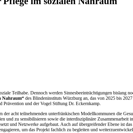
r Pflege im sozialen Nahraum
oziale Teilhabe. Dennoch werden Sinnesbeeinträchtigungen bislang noch
len Nahraum“
des Blindeninstituts Würzburg an, das von 2025 bis 2027
nd Prävention und der Vogel Stiftung Dr. Eckernkamp.
tretern der acht teilnehmenden unterfränkischen Modellkommunen die 
len und zu sensibilisieren sowie die interdisziplinäre Zusammenarbei
tzt und Netzwerke aufgebaut. Auch auf übergreifender Ebene ist das 
ngagieren, um das Projekt fachlich zu begleiten und weiterzuentwickel