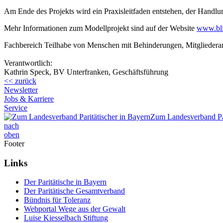
Am Ende des Projekts wird ein Praxisleitfaden entstehen, der Hand
Mehr Informationen zum Modellprojekt sind auf der Website
www.bli
Fachbereich Teilhabe von Menschen mit Behinderungen, Mitgliedera
Verantwortlich:
Kathrin Speck, BV Unterfranken, Geschäftsführung
<< zurück
Newsletter
Jobs & Karriere
Service
Zum Landesverband Par
nach
oben
Footer
Links
Der Paritätische in Bayern
Der Paritätische Gesamtverband
Bündnis für Toleranz
Webportal Wege aus der Gewalt
Luise Kiesselbach Stiftung