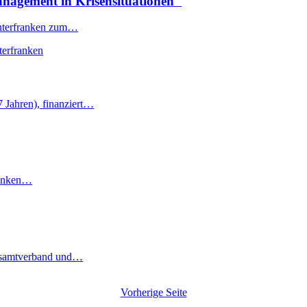
anagement in Krisensituationen"
Unterfranken zum…
terfranken
 Jahren), finanziert…
franken…
Gesamtverband und…
Vorherige
Seite