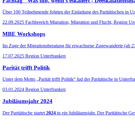
Fachtag "Was tun, wenn's eskaliert - Deeskalationsm
Über 100 Teilnehmende folgten der Einladung des Paritätischen in 
22.09.2025
Fachbereich Migration, Migration und Flucht, Region Un
MBE Workshops
Im Zuge der Migrationsberatung für erwachsene Zugewanderte (ab 27
17.07.2025
Region Unterfranken
Parität trifft Politik
Unter dem Motto „Parität trifft Politik“ lud der Paritätische in Unter
03.01.2024
Region Unterfranken
Jubiläumsjahr 2024
Der Paritätische startet
2024
in ein Jubiläumsjahr. Der Paritätische 