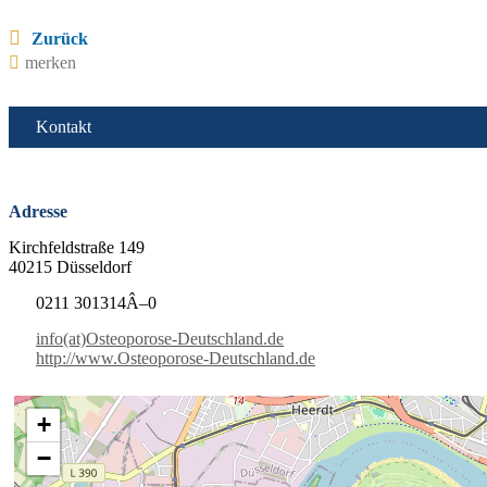
Zurück
merken
Kontakt
Adresse
Kirchfeldstraße 149
40215 Düsseldorf
0211 301314Â–0
info(at)Osteoporose-Deutschland.de
http://www.Osteoporose-Deutschland.de
+
−