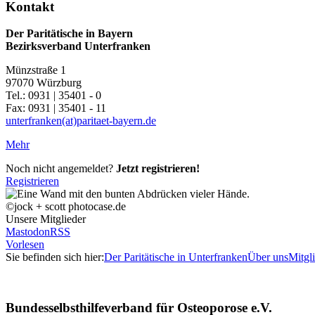
Kontakt
Der Paritätische in Bayern
Bezirksverband Unterfranken
Münzstraße 1
97070 Würzburg
Tel.: 0931 | 35401 - 0
Fax: 0931 | 35401 - 11
unterfranken(at)paritaet-bayern.de
Mehr
Noch nicht angemeldet?
Jetzt registrieren!
Registrieren
©jock + scott photocase.de
Unsere Mitglieder
Mastodon
RSS
Vorlesen
Sie befinden sich hier:
Der Paritätische in Unterfranken
Über uns
Mitgl
Bundesselbsthilfeverband für Osteoporose e.V.