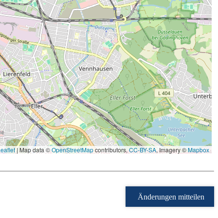
eaflet
|
Map data ©
OpenStreetMap
contributors,
CC-BY-SA
, Imagery ©
Mapbox
Änderungen mitteilen