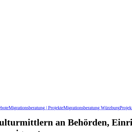
ebote
Migrationsberatung | Projekte
Migrationsberatung Würzburg
Proje
lturmittlern an Behörden, Einri