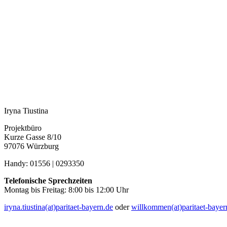
Iryna Tiustina
Projektbüro
Kurze Gasse 8/10
97076 Würzburg
Handy: 01556 | 0293350
Telefonische Sprechzeiten
Montag bis Freitag: 8:00 bis 12:00 Uhr
iryna.tiustina(at)paritaet-bayern.de
oder
willkommen(at)paritaet-bayer