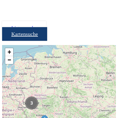
Listensuche
Kartensuche
+
−
3