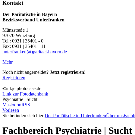
Kontakt
Der Paritätische in Bayern
Bezirksverband Unterfranken
Münzstraße 1
97070 Würzburg
Tel.: 0931 | 35401 - 0
Fax: 0931 | 35401 - 11
unterfranken(at)paritaet-bayern.de
Mehr
Noch nicht angemeldet?
Jetzt registrieren!
Registrieren
©inkje photocase.de
Link zur Fotodatenbank
Psychiatrie | Sucht
Mastodon
RSS
Vorlesen
Sie befinden sich hier:
Der Paritätische in Unterfranken
Über uns
Fachb
Fachbereich Psychiatrie | Sucht